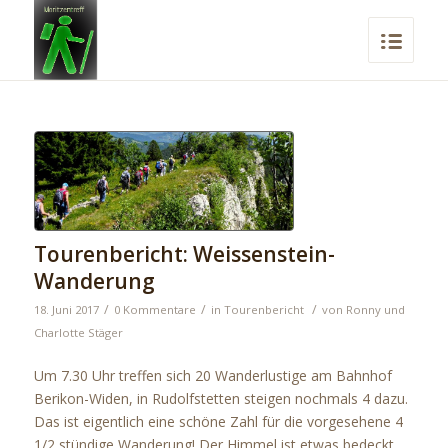
Tourenbericht: Weissenstein-
Wanderung
/
/
/
18. Juni 2017
0 Kommentare
in
Tourenbericht
von
Ronny und
Charlotte Stäger
Um 7.30 Uhr treffen sich 20 Wanderlustige am Bahnhof
Berikon-Widen, in Rudolfstetten steigen nochmals 4 dazu.
Das ist eigentlich eine schöne Zahl für die vorgesehene 4
1/2 stündige Wanderung! Der Himmel ist etwas bedeckt,